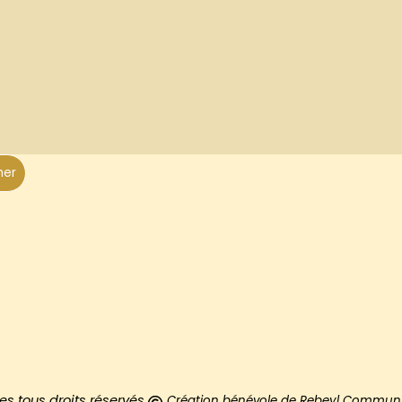
her
)
s tous droits réservés
Création
bénévole de
Rebeyl Communic