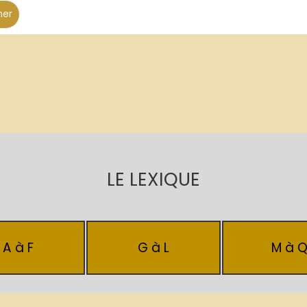
her
LE LEXIQUE
A à F
G à L
M à 