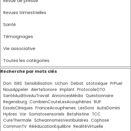
Revue de presse
Revues trimestrielles
Santé
Témoignages
Vie associative
Toutes les catégories
Sauter le bloc Recherche par mots clés
Recherche par mots clés
Don
ISRS
Sensibilisation
Uchon
Debat
ototoxique
PrPuel
NousAppeler
AlerteSonore
Implant
ProtocoleOTO
SantéAuditiveAuTravail
AnnoncesMédia
Questionnaire
Regensburg
CombienCouteLesAcouphènes
RUP
FranceAcouphenes
EssaisCliniques
LesSons
AutisDomini
Hyères
Var
Somatosensoriels
Betahistine
TCC
CureThermale
SchwannomesVestibulaires
Cophose
CommonTV
RééducationEquilibre
RealitéVirtuelle