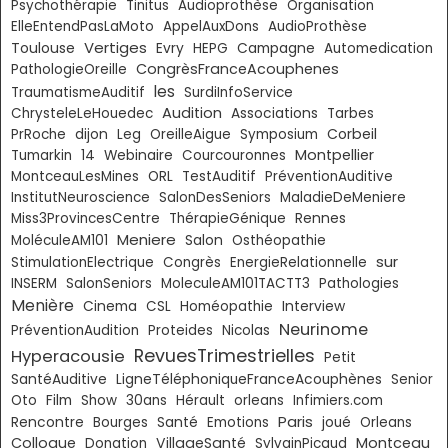
Psychothérapie
Tinitus
Audioprothèse
Organisation
ElleEntendPasLaMoto
AppelAuxDons
AudioProthèse
Vertiges
Toulouse
Evry
HEPG
Campagne
Automedication
CongrèsFranceAcouphenes
PathologieOreille
les
TraumatismeAuditif
SurdiInfoService
Audition
ChrysteleLeHouedec
Associations
Tarbes
Corbeil
PrRoche
dijon
Leg
OreilleAigue
Symposium
Montpellier
Tumarkin
14
Webinaire
Courcouronnes
MontceauLesMines
ORL
TestAuditif
PréventionAuditive
InstitutNeuroscience
SalonDesSeniors
MaladieDeMeniere
Miss3ProvincesCentre
ThérapieGénique
Rennes
Meniere
MoléculeAM101
Salon
Osthéopathie
sur
StimulationElectrique
Congrès
EnergieRelationnelle
INSERM
SalonSeniors
MoleculeAM101TACTT3
Pathologies
Menière
Cinema
CSL
Homéopathie
Interview
Neurinome
PréventionAudition
Proteides
Nicolas
RevuesTrimestrielles
Hyperacousie
Petit
SantéAuditive
LigneTéléphoniqueFranceAcouphènes
Senior
Oto
Film
Show
30ans
Hérault
orleans
Infimiers.com
Paris
Rencontre
Bourges
Santé
Emotions
joué
Orleans
Colloque
VillageSanté
Montceau
Donation
SylvainPicaud