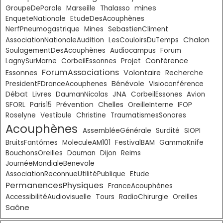
mines
GroupeDeParole
Marseille
Thalasso
EnqueteNationale
EtudeDesAcouphènes
NerfPneumogastrique
Mines
SebastienCliment
Chalon
AssociationNationaleAudition
LesCouloirsDuTemps
SoulagementDesAcouphènes
Audiocampus
Forum
Conférence
LagnySurMarne
CorbeilEssonnes
Projet
ForumAssociations
Essonnes
Volontaire
Recherche
Bénévole
PresidentFDranceAcouphenes
Visioconférence
Débat
Livres
JNA
DaumanNicolas
CorbeilEssones
Avion
Chelles
SFORL
Paris15
Prévention
OreilleInterne
IFOP
Roselyne
Vestibule
Christine
TraumatismesSonores
Acouphènes
AssembléeGénérale
Surdité
SIOPI
BruitsFantômes
MoleculeAM101
FestivalBAM
GammaKnife
BouchonsOreilles
Dauman
Dijon
Reims
JournéeMondialeBenevole
AssociationReconnueUtilitéPublique
Etude
PermanencesPhysiques
FranceAcouphènes
AccessibilitéAudiovisuelle
Tours
RadioChirurgie
Oreilles
Saône