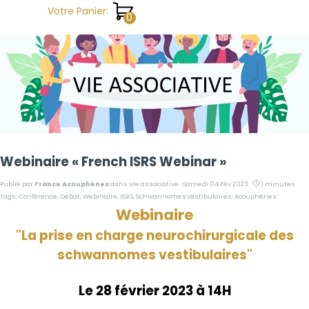
Aller au contenu
Votre Panier:
Webinaire « French ISRS Webinar »
Publié par
France Acouphènes
dans
Vie associative
· Samedi 04 Fév 2023 ·
1 minutes
Tags:
Conférence
,
Débat
,
Webinaire
,
ISRS
,
SchwannomesVestibulaires
,
Acouphènes
Webinaire
"La prise en charge neurochirurgicale des
schwannomes vestibulaires"
Le 28 février 2023 à 14H