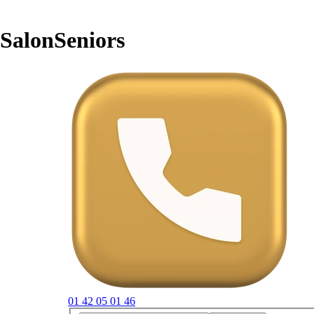
Aller au contenu
SalonSeniors
01 42 05 01 46