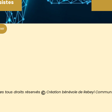
sistes
CLIQUEZ ICI
her
)
s tous droits réservés
Création
bénévole de
Rebeyl Communic