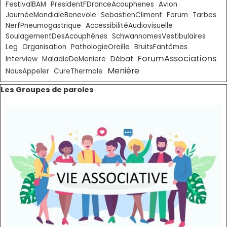
FestivalBAM
PresidentFDranceAcouphenes
Avion
JournéeMondialeBenevole
SebastienCliment
Forum
Tarbes
NerfPneumogastrique
AccessibilitéAudiovisuelle
SoulagementDesAcouphènes
SchwannomesVestibulaires
Leg
Organisation
PathologieOreille
BruitsFantômes
ForumAssociations
Débat
Interview
MaladieDeMeniere
Menière
NousAppeler
CureThermale
Sauter le bloc Les Groupes de paroles
Les Groupes de paroles