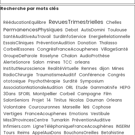
Sauter le bloc Recherche par mots clés
Recherche par mots clés
RevuesTrimestrielles
Chelles
RééducationEquilibre
PermanencesPhysiques
Toulouse
Debat
AutisDomini
SantéAuditiveAuTravail
SurdiInfoService
EnergieRelationnelle
EssaisCliniques
PréventionAudition
Donation
Thalasso
CongrèsFranceAcouphenes
VillageSanté
CorbeilEssones
Chalon
GroupeDeParole
Roselyne
AudioProthèse
mines
AlerteSonore
Salon
TCC
orleans
InstitutNeuroscience
RealitéVirtuelle
Rennes
dijon
Mines
Conférence
RadioChirurgie
TraumatismeAuditif
Congrès
ototoxique
Psychothérapie
Surdité
Symposium
AssociationNationaleAudition
ORL
Etude
GammaKnife
HEPG
Montpellier
Corbeil
30ans
SFORL
Campagne
Film
SalonSeniors
Projet
14
Tinitus
Nicolas
Dauman
Orleans
les
Volontaire
Courcouronnes
Marseille
Cophose
Vertiges
FranceAcouphenes
Emotions
Vestibule
Miss3ProvincesCentre
Tumarkin
PréventionAuditive
Infimiers.com
LigneTéléphoniqueFranceAcouphènes
INSERM
Tours
Reims
AppelAuxDons
BouchonsOreilles
Betahistine