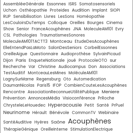
Essonnes
AssembléeGénérale
ISRS
Somatosensoriels
Audition
Uchon
Osthéopathie
Proteides
Implant
SIOPI
Livres
RUP
Sensibilisation
LesSons
Homéopathie
Colloque
LesCouloirsDuTemps
Oreilles
Bourges
Cinema
JNA
Show
Senior
FranceAcouphènes
MoleculeAM101
Evry
CSL
Pathologies
TraumatismesSonores
Montceau
MoleculeAM101TACTT3
EtudeDesAcouphènes
ElleEntendPasLaMoto
SalonDesSeniors
CorbeilEssonnes
OreilleAigue
Questionnaire
Audioprothèse
SylvainPicaud
Paris
sur
Dijon
EnqueteNationale
joué
ProtocoleOTO
Don
Recherche
Var
Christine
Audiocampus
Associations
TestAuditif
MontceauLesMines
MoléculeAM101
LagnySurMarne
Regensburg
Oto
Automedication
DaumanNicolas
Paris15
IFOP
CombienCouteLesAcouphènes
Meniere
Rencontre
AssociationReconnueUtilitéPublique
Prévention
AnnoncesMédia
Visioconférence
PrRoche
Hyperacousie
ChrysteleLeHouedec
Petit
Santé
PrPuel
Neurinome
Bénévole
Hérault
CommonTV
Webinaire
Acouphènes
Saône
SantéAuditive
Hyères
ThérapieGénique
OreilleInterne
StimulationElectrique