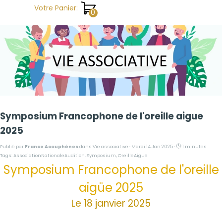
Aller au contenu
Votre Panier:
Symposium Francophone de l'oreille aigue
2025
Publié par
France Acouphènes
dans
Vie associative
· Mardi 14 Jan 2025 ·
1 minutes
Tags:
AssociationNationaleAudition
,
Symposium
,
OreilleAigue
Symposium Francophone de l'oreille
aigüe 2025
Le 18 janvier 2025