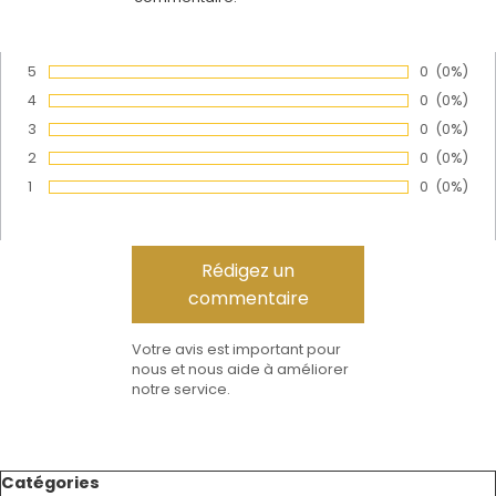
5
Nombre de
0
Pourcen
(0%)
Vote :
4
Nombre de
0
Pourcen
(0%)
Vote :
3
Nombre de
0
Pourcen
(0%)
Vote :
2
Nombre de
0
Pourcen
(0%)
Vote :
1
Nombre de
0
Pourcen
(0%)
Vote :
Votre avis est important pour
nous et nous aide à améliorer
notre service.
Sauter le bloc Catégories
Catégories