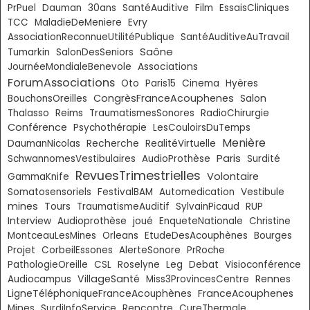
PrPuel
Dauman
30ans
SantéAuditive
Film
EssaisCliniques
TCC
MaladieDeMeniere
Evry
AssociationReconnueUtilitéPublique
SantéAuditiveAuTravail
Saône
Tumarkin
SalonDesSeniors
JournéeMondialeBenevole
Associations
ForumAssociations
Oto
Paris15
Cinema
Hyères
CongrèsFranceAcouphenes
BouchonsOreilles
Salon
Thalasso
Reims
TraumatismesSonores
RadioChirurgie
Conférence
Psychothérapie
LesCouloirsDuTemps
Menière
DaumanNicolas
Recherche
RealitéVirtuelle
Paris
SchwannomesVestibulaires
AudioProthèse
Surdité
RevuesTrimestrielles
Volontaire
GammaKnife
Somatosensoriels
FestivalBAM
Automedication
Vestibule
mines
Tours
TraumatismeAuditif
SylvainPicaud
RUP
Interview
Audioprothèse
joué
EnqueteNationale
Christine
MontceauLesMines
Orleans
EtudeDesAcouphènes
Bourges
Projet
CorbeilEssones
AlerteSonore
PrRoche
PathologieOreille
CSL
Roselyne
Leg
Debat
Visioconférence
VillageSanté
Audiocampus
Miss3ProvincesCentre
Rennes
FranceAcouphenes
LigneTéléphoniqueFranceAcouphènes
Mines
SurdiInfoService
Rencontre
CureThermale