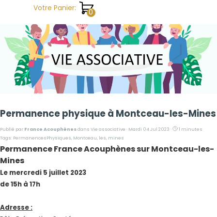
Aller au contenu
Votre Panier:
Permanence physique à Montceau-les-Mines
Publié par
France Acouphènes
dans
Vie associative
· Mardi 04 Jul 2023 ·
1 minutes
Tags:
PermanencesPhysiques
,
Montceau
,
les
,
mines
Permanence France Acouphènes sur Montceau-les-
Mines
Le mercredi 5 juillet 2023
de 15h à 17h
Adresse :