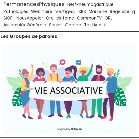
PermanencesPhysiques
NerfPneumogastrique
Vertiges
Pathologies
Webinaire
ISRS
Marseille
Regensburg
SIOPI
NousAppeler
OreilleInterne
CommonTV
ORL
Chalon
AssembléeGénérale
Senior
TestAuditif
Sauter le bloc Les Groupes de paroles
Les Groupes de paroles