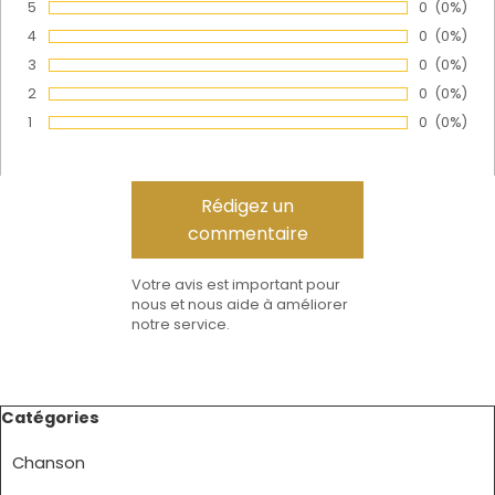
5
Nombre de
0
Pourcen
(0%)
Vote :
4
Nombre de
0
Pourcen
(0%)
Vote :
3
Nombre de
0
Pourcen
(0%)
Vote :
2
Nombre de
0
Pourcen
(0%)
Vote :
1
Nombre de
0
Pourcen
(0%)
Vote :
Votre avis est important pour
nous et nous aide à améliorer
notre service.
Sauter le bloc Catégories
Catégories
Chanson