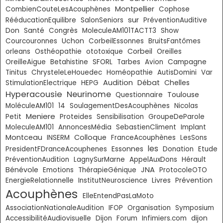
Montpellier
CombienCouteLesAcouphènes
Cophose
sur
RééducationEquilibre
SalonSeniors
PréventionAuditive
Don
Santé
Congrès
MoleculeAM101TACTT3
Show
Courcouronnes
Uchon
CorbeilEssonnes
BruitsFantômes
Corbeil
orleans
Osthéopathie
ototoxique
Oreilles
OreilleAigue
Betahistine
SFORL
Tarbes
Avion
Campagne
Tinitus
ChrysteleLeHouedec
Homéopathie
AutisDomini
Var
Audition
Débat
Chelles
StimulationElectrique
HEPG
Hyperacousie
Neurinome
Toulouse
Questionnaire
MoléculeAM101
14
SoulagementDesAcouphènes
Nicolas
Meniere
Petit
Proteides
Sensibilisation
GroupeDeParole
MoleculeAM101
AnnoncesMédia
SebastienCliment
Implant
Montceau
Colloque
INSERM
FranceAcouphènes
LesSons
les
Essonnes
PresidentFDranceAcouphenes
Donation
Etude
PréventionAudition
LagnySurMarne
AppelAuxDons
Hérault
Bénévole
JNA
Emotions
ThérapieGénique
ProtocoleOTO
Livres
EnergieRelationnelle
InstitutNeuroscience
Prévention
Acouphènes
ElleEntendPasLaMoto
AssociationNationaleAudition
IFOP
Organisation
Symposium
AccessibilitéAudiovisuelle
Dijon
Forum
Infimiers.com
dijon