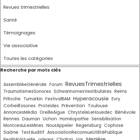
Revues trimestrielles
Santé
Témoignages
Vie associative
Toutes les catégories
Sauter le bloc Recherche par mots clés
Recherche par mots clés
RevuesTrimestrielles
AssembléeGénérale
Forum
TraumatismesSonores
SchwannomesVestibulaires
Reims
Hyperacousie
PrRoche
Tumarkin
FestivalBAM
Evry
Toulouse
CorbeilEssones
Proteides
Prévention
Bénévole
AnnoncesMédia
OreilleAigue
ChrysteleLeHouedec
Rennes
Dauman
Uchon
Homéopathie
Sensibilisation
MontceauLesMines
NousAppeler
Regensburg
Cophose
Saône
TestAuditif
AssociationReconnueUtilitéPublique
Chalon
Menière
RealitéVirtuelle
orleans
Var