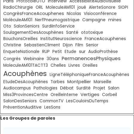
Paris
ProtocoleOTO
Interview
AccessibilitéAudiovisuelle
RadioChirurgie
ORL
MoleculeAM101
joué
AlerteSonore
SIOPI
CongrèsFranceAcouphenes
Nicolas
Visioconférence
mines
MoléculeAM101
NerfPneumogastrique
Campagne
Oto
SalonSeniors
SurdiInfoService
SoulagementDesAcouphènes
Santé
ototoxique
FranceAcouphenes
BouchonsOreilles
InstitutNeuroscience
Christine
SebastienCliment
Dijon
Film
Senior
sur
EnqueteNationale
RUP
Petit
Etude
AudioProthèse
PermanencesPhysiques
Congrès
Webinaire
30ans
Chelles
Livres
MoleculeAM101TACTT3
Oreilles
Acouphènes
LigneTéléphoniqueFranceAcouphènes
Montpellier
EtudeDesAcouphènes
Tarbes
Marseille
Débat
Audiocampus
Pathologies
Surdité
Projet
Salon
Vertiges
Corbeil
Miss3ProvincesCentre
OreilleInterne
SalonDesSeniors
CommonTV
LesCouloirsDuTemps
PréventionAuditive
LesSons
Sauter le bloc Les Groupes de paroles
Les Groupes de paroles