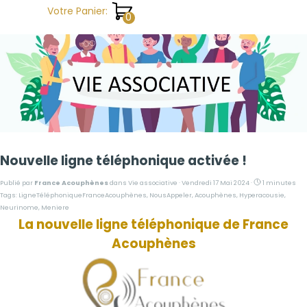
Aller au contenu
Votre Panier:
Nouvelle ligne téléphonique activée !
Publié par
France Acouphènes
dans
Vie associative
· Vendredi 17 Mai 2024 ·
1 minutes
Tags:
LigneTéléphoniqueFranceAcouphènes
,
NousAppeler
,
Acouphènes
,
Hyperacousie
,
Neurinome
,
Meniere
La nouvelle ligne téléphonique de France
Acouphènes