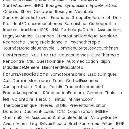
SantéAuditive
HEPG
Bourges
Symposium
AppelAuxDons
Colloque
Orleans
Show
Roselyne
Vestibule
Don
SantéAuditiveAuTravail
Emotions
GroupeDeParole
14
PresidentFDranceAcouphenes
Betahistine
Osthéopathie
Audition
JNA
Implant
ISRS
PathologieOreille
Associations
Meniere
Essonnes
LagnySurMarne
StimulationElectrique
Recherche
EnergieRelationnelle
Psychothérapie
JournéeMondialeBenevole
CombienCouteLesAcouphènes
Neurinome
Conférence
Courcouronnes
CureThermale
Rencontre
CSL
Questionnaire
Automedication
dijon
MaladieDeMeniere
ElleEntendPasLaMoto
ForumAssociations
Somatosensoriels
EssaisCliniques
Montceau
AutisDomini
Tours
CorbeilEssonnes
Audioprothèse
Debat
Paris15
TraumatismeAuditif
FranceAcouphènes
RééducationEquilibre
Cinema
Thalasso
les
Volontaire
Hérault
Tinitus
Infimiers.com
ThérapieGénique
Hyères
SFORL
PréventionAudition
Donation
DaumanNicolas
TCC
Organisation
INSERM
VillageSanté
GammaKnife
AssociationNationaleAudition
Avion
Mines
Leg
SylvainPicaud
BruitsFantômes
PrPuel
IFOP