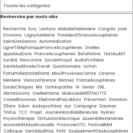
Toutes les catégories
Sauter le bloc Recherche par mots clés
Recherche par mots clés
Recherche
Evry
LesSons
MaladieDeMeniere
Congrès
joué
Emotions
LagnySurMarne
PresidentFDranceAcouphenes
SalonDesSeniors
Automedication
LigneTéléphoniqueFranceAcouphènes
Oreilles
FranceAcouphenes
AppelAuxDons
Betahistine
TestAuditif
Surdité
Rencontre
SylvainPicaud
AudioProthèse
SantéAuditiveAuTravail
Questionnaire
Uchon
ForumAssociations
Miss3ProvincesCentre
Cinema
Meniere
Visioconférence
Rennes
FranceAcouphènes
les
EssaisCliniques
Osthéopathie
14
Senior
ORL
AlerteSonore
OreilleInterne
MoleculeAM101TACTT3
CorbeilEssonnes
ElleEntendPasLaMoto
Prévention
Donation
sur
30ans
Salon
Audioprothèse
Campagne
Dauman
Tinitus
TCC
Projet
JournéeMondialeBenevole
Hyères
Psychothérapie
StimulationElectrique
AssembléeGénérale
AccessibilitéAudiovisuelle
ProtocoleOTO
FestivalBAM
Colloque
SantéAuditive
Petit
SoulagementDesAcouphènes