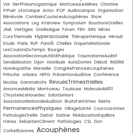
Var
NerfPneumogastrique
MontceauLesMines
Christine
PrPuel
ototoxique
Avion
IFOP
Audiocampus
Organisation
Bénévole
CombienCouteLesAcouphènes
Show
Associations
Leg
Interview
Symposium
BouchonsOreilles
Vertiges
JNA
OreilleAigue
Forum
Film
ISRS
Mines
Hyperacousie
CureThermale
ThérapieGénique
Hérault
Paris
Chelles
Etude
RUP
Paris15
EnqueteNationale
LesCouloirsDuTemps
Bourges
AssociationReconnueUtilitéPublique
TraumatismeAuditif
Débat
Sensibilisation
Dijon
Vestibule
AutisDomini
INSERM
CongrèsFranceAcouphenes
Homéopathie
Marseille
Conférence
PrRoche
orleans
HEPG
PréventionAuditive
RevuesTrimestrielles
Nicolas
GammaKnife
Montceau
Toulouse
AnnoncesMédia
MoleculeAM101
ChrysteleLeHouedec
SalonSeniors
AssociationNationaleAudition
BruitsFantômes
Reims
PermanencesPhysiques
VillageSanté
Courcouronnes
Saône
PathologieOreille
Debat
RééducationEquilibre
mines
Don
SebastienCliment
Pathologies
CSL
Acouphènes
CorbeilEssones