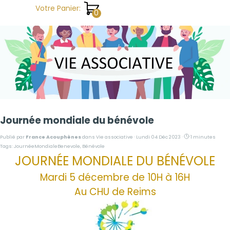
Aller au contenu
Votre Panier:
Journée mondiale du bénévole
Publié par
France Acouphènes
dans
Vie associative
· Lundi 04 Déc 2023 ·
1 minutes
Tags:
JournéeMondialeBenevole
,
Bénévole
JOURNÉE MONDIALE DU BÉNÉVOLE
Mardi 5 décembre de 10H à 16H
Au CHU de Reims