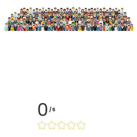
0
/
5