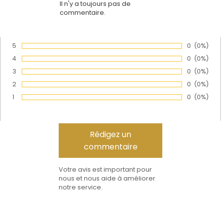
Il n'y a toujours pas de
commentaire.
5
Nombre de
0
Pourcen
(0%)
Vote :
4
Nombre de
0
Pourcen
(0%)
Vote :
3
Nombre de
0
Pourcen
(0%)
Vote :
2
Nombre de
0
Pourcen
(0%)
Vote :
1
Nombre de
0
Pourcen
(0%)
Vote :
Votre avis est important pour
nous et nous aide à améliorer
notre service.