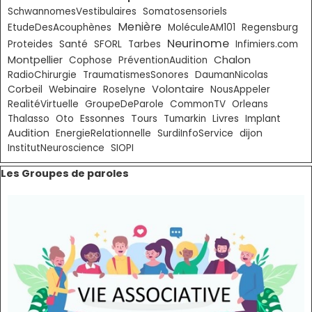
SchwannomesVestibulaires
Somatosensoriels
Menière
EtudeDesAcouphènes
MoléculeAM101
Regensburg
Neurinome
Proteides
Santé
SFORL
Tarbes
Infimiers.com
Chalon
Montpellier
Cophose
PréventionAudition
RadioChirurgie
TraumatismesSonores
DaumanNicolas
Corbeil
Volontaire
Webinaire
Roselyne
NousAppeler
RealitéVirtuelle
GroupeDeParole
CommonTV
Orleans
Essonnes
Livres
Thalasso
Oto
Tours
Tumarkin
Implant
Audition
EnergieRelationnelle
SurdiInfoService
dijon
InstitutNeuroscience
SIOPI
Sauter le bloc Les Groupes de paroles
Les Groupes de paroles