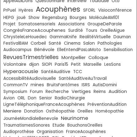
Toulouse
AppelAuxDons
Questionnaire
Interview
Oto
Acouphènes
PrPuel
Hyères
SFORL
Visioconférence
HEPG
joué
Show
Regensburg
Bourges
MoléculeAM101
Projet
Somatosensoriels
Associations
GroupeDeParole
CongrèsFranceAcouphenes
Surdité
Tours
OreilleAigue
ChrysteleLeHouedec
GammaKnife
RealitéVirtuelle
Dauman
Corbeil
FestivalBAM
Santé
Cinema
Salon
Pathologies
Bénévole
Audiocampus
ElleEntendPasLaMoto
Sensibilisation
RevuesTrimestrielles
Montpellier
Colloque
Volontaire
dijon
SIOPI
Paris15
Petit
Marseille
LesSons
Hyperacousie
SantéAuditive
TCC
AccessibilitéAudiovisuelle
SantéAuditiveAuTravail
mines
CommonTV
BruitsFantômes
ISRS
AutisDomini
Vertiges
Audition
Symposium
Forum
Recherche
Reims
Don
Avion
ORL
Senior
RadioChirurgie
LigneTéléphoniqueFranceAcouphènes
PréventionAudition
Meniere
Donation
Osthéopathie
Oreilles
Homéopathie
Neurinome
JournéeMondialeBenevole
TraumatismesSonores
Etude
BouchonsOreilles
Audioprothèse
Organisation
FranceAcouphènes