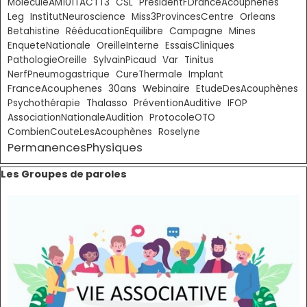
MoleculeAM101TACTT3
CSL
PresidentFDranceAcouphenes
Leg
InstitutNeuroscience
Miss3ProvincesCentre
Orleans
Betahistine
RééducationEquilibre
Campagne
Mines
EnqueteNationale
OreilleInterne
EssaisCliniques
PathologieOreille
SylvainPicaud
Var
Tinitus
NerfPneumogastrique
CureThermale
Implant
FranceAcouphenes
30ans
Webinaire
EtudeDesAcouphènes
Psychothérapie
Thalasso
PréventionAuditive
IFOP
AssociationNationaleAudition
ProtocoleOTO
CombienCouteLesAcouphènes
Roselyne
PermanencesPhysiques
Sauter le bloc Les Groupes de paroles
Les Groupes de paroles