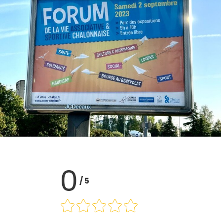
0
/
5