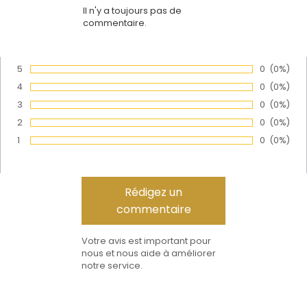
Il n'y a toujours pas de
commentaire.
5
Nombre de
0
Pourcen
(0%)
Vote :
4
Nombre de
0
Pourcen
(0%)
Vote :
3
Nombre de
0
Pourcen
(0%)
Vote :
2
Nombre de
0
Pourcen
(0%)
Vote :
1
Nombre de
0
Pourcen
(0%)
Vote :
Votre avis est important pour
nous et nous aide à améliorer
notre service.