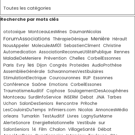
Toutes les catégories
Sauter le bloc Recherche par mots clés
Recherche par mots clés
ototoxique
MontceauLesMines
DaumanNicolas
ForumAssociations
Menière
ThérapieGénique
Hérault
NousAppeler
MoleculeAM101
SebastienCliment
Christine
Automedication
AssociationReconnueUtilitéPublique
Rennes
Chelles
MaladieDeMeniere
Prévention
CorbeilEssonnes
Paris
les
Evry
Dijon
Congrès
Proteides
AudioProthèse
AssembléeGénérale
SchwannomesVestibulaires
Essonnes
StimulationElectrique
Courcouronnes
RUP
Saône
Conférence
Emotions
CorbeilEssones
TraumatismeAuditif
Cophose
SoulagementDesAcouphènes
Montceau
JNA
SurdiInfoService
INSERM
Debat
Tarbes
Uchon
SalonDesSeniors
Rencontre
PrRoche
LesCouloirsDuTemps
Infimiers.com
Nicolas
AnnoncesMédia
Livres
orleans
Tumarkin
TestAuditif
LagnySurMarne
sur
AlerteSonore
EnergieRelationnelle
Vestibule
Chalon
VillageSanté
Débat
SalonSeniors
14
Film