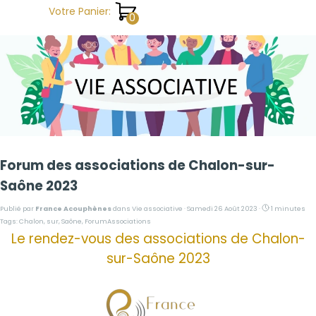
Aller au contenu
Votre Panier:
Forum des associations de Chalon-sur-
Saône 2023
Publié par
France Acouphènes
dans
Vie associative
· Samedi 26 Août 2023 ·
1 minutes
Tags:
Chalon
,
sur
,
Saône
,
ForumAssociations
Le rendez-vous des associations de Chalon-
sur-Saône 2023