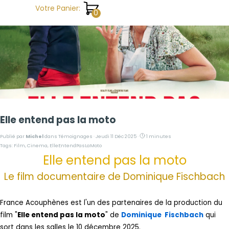
Aller au contenu
Votre Panier:
Elle entend pas la moto
Publié par
Michel
dans
Témoignages
· Jeudi 11 Déc 2025 ·
1 minutes
Tags:
Film
,
Cinema
,
ElleEntendPasLaMoto
Elle entend pas la moto
Le film documentaire de Dominique Fischbach
France Acouphènes est l'un des partenaires de la production du
film "
Elle entend pas la moto
" de
Dominique Fischbach
qui
sort dans les salles le 10 décembre 2025.