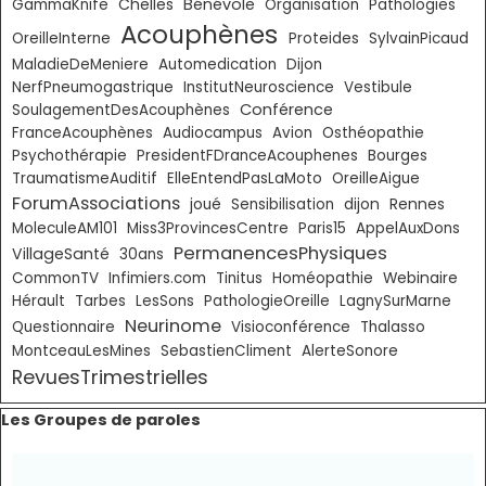
Chelles
Bénévole
GammaKnife
Organisation
Pathologies
Acouphènes
OreilleInterne
Proteides
SylvainPicaud
MaladieDeMeniere
Automedication
Dijon
NerfPneumogastrique
InstitutNeuroscience
Vestibule
Conférence
SoulagementDesAcouphènes
FranceAcouphènes
Audiocampus
Avion
Osthéopathie
Psychothérapie
PresidentFDranceAcouphenes
Bourges
TraumatismeAuditif
ElleEntendPasLaMoto
OreilleAigue
ForumAssociations
joué
Sensibilisation
dijon
Rennes
MoleculeAM101
Miss3ProvincesCentre
Paris15
AppelAuxDons
PermanencesPhysiques
VillageSanté
30ans
CommonTV
Infimiers.com
Tinitus
Homéopathie
Webinaire
Hérault
Tarbes
LesSons
PathologieOreille
LagnySurMarne
Neurinome
Questionnaire
Visioconférence
Thalasso
MontceauLesMines
SebastienCliment
AlerteSonore
RevuesTrimestrielles
Sauter le bloc Les Groupes de paroles
Les Groupes de paroles