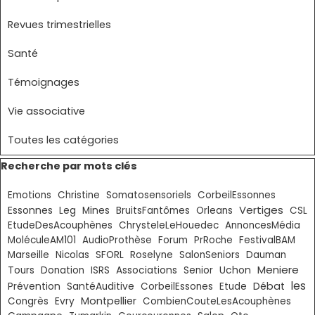
Revues trimestrielles
Santé
Témoignages
Vie associative
Toutes les catégories
Sauter le bloc Recherche par mots clés
Recherche par mots clés
Emotions
Christine
Somatosensoriels
CorbeilEssonnes
Vertiges
Essonnes
Leg
Mines
BruitsFantômes
Orleans
CSL
EtudeDesAcouphènes
ChrysteleLeHouedec
AnnoncesMédia
MoléculeAM101
AudioProthèse
Forum
PrRoche
FestivalBAM
Marseille
Nicolas
SFORL
Roselyne
SalonSeniors
Dauman
Meniere
Tours
Donation
ISRS
Associations
Senior
Uchon
les
Débat
Prévention
SantéAuditive
CorbeilEssones
Etude
Montpellier
Congrès
Evry
CombienCouteLesAcouphènes