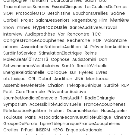
Campagne
Tumarkin
Courcouronnes
Salon
Oto
TraumatismesSonores
EssaisCliniques
LesCouloirsDuTemps
Saône
SIOPI
ProtocoleOTO
Betahistine
BouchonsOreilles
Menière
Corbeil
Projet
SalonDesSeniors
Regensburg
Film
Hyperacousie
mines
Show
SantéAuditiveAuTravail
Interview
Audioprothèse
Var
Rencontre
TCC
CongrèsFranceAcouphenes
Volontaire
Recherche
IFOP
orleans
AssociationNationaleAudition
14
PréventionAudition
SurdiInfoService
StimulationElectrique
Reims
Don
MoleculeAM101TACTT3
Cophose
AutisDomini
SchwannomesVestibulaires
Santé
RealitéVirtuelle
sur
Colloque
Livres
EnergieRelationnelle
Hyères
Audition
JNA
Montceau
ototoxique
ORL
Debat
Chalon
AssembléeGénérale
ThérapieGénique
Surdité
RUP
Petit
CureThermale
PréventionAuditive
JournéeMondialeBenevole
TestAuditif
RadioChirurgie
FranceAcouphenes
Symposium
AccessibilitéAudiovisuelle
RééducationEquilibre
Implant
DaumanNicolas
NousAppeler
Paris
Toulouse
AssociationReconnueUtilitéPublique
Cinema
GroupeDeParole
LigneTéléphoniqueFranceAcouphènes
Oreilles
PrPuel
INSERM
HEPG
EnqueteNationale