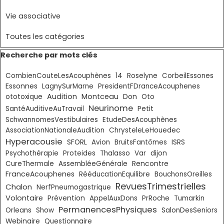
Vie associative
Toutes les catégories
Sauter le bloc Recherche par mots clés
Recherche par mots clés
CombienCouteLesAcouphènes
14
Roselyne
CorbeilEssones
Essonnes
LagnySurMarne
PresidentFDranceAcouphenes
Audition
Montceau
Don
ototoxique
Oto
Neurinome
SantéAuditiveAuTravail
Petit
SchwannomesVestibulaires
EtudeDesAcouphènes
AssociationNationaleAudition
ChrysteleLeHouedec
Hyperacousie
SFORL
Avion
BruitsFantômes
ISRS
Psychothérapie
Proteides
Thalasso
Var
dijon
CureThermale
AssembléeGénérale
Rencontre
FranceAcouphenes
RééducationEquilibre
BouchonsOreilles
RevuesTrimestrielles
Chalon
NerfPneumogastrique
Volontaire
Prévention
AppelAuxDons
PrRoche
Tumarkin
PermanencesPhysiques
Orleans
Show
SalonDesSeniors
Webinaire
Questionnaire