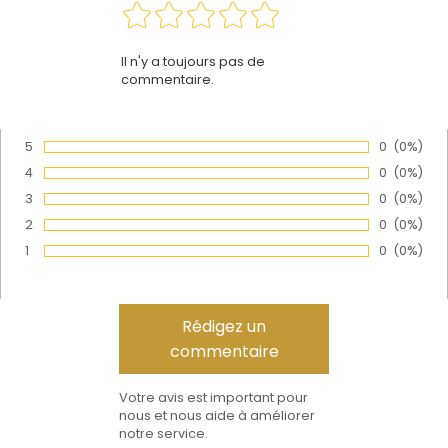
Il n'y a toujours pas de
commentaire.
5
Nombre de
0
Pourcen
(0%)
Vote :
4
Nombre de
0
Pourcen
(0%)
Vote :
3
Nombre de
0
Pourcen
(0%)
Vote :
2
Nombre de
0
Pourcen
(0%)
Vote :
1
Nombre de
0
Pourcen
(0%)
Vote :
Votre avis est important pour
nous et nous aide à améliorer
notre service.