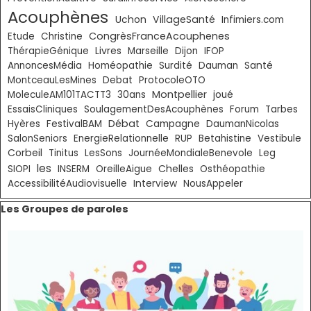
Acouphènes
VillageSanté
Uchon
Infimiers.com
CongrèsFranceAcouphenes
Etude
Christine
Livres
ThérapieGénique
Marseille
Dijon
IFOP
AnnoncesMédia
Homéopathie
Surdité
Dauman
Santé
MontceauLesMines
Debat
ProtocoleOTO
Montpellier
MoleculeAM101TACTT3
30ans
joué
EssaisCliniques
SoulagementDesAcouphènes
Forum
Tarbes
Débat
Hyères
FestivalBAM
Campagne
DaumanNicolas
SalonSeniors
EnergieRelationnelle
RUP
Betahistine
Vestibule
Corbeil
Tinitus
LesSons
JournéeMondialeBenevole
Leg
les
Chelles
SIOPI
INSERM
OreilleAigue
Osthéopathie
AccessibilitéAudiovisuelle
Interview
NousAppeler
Sauter le bloc Les Groupes de paroles
Les Groupes de paroles