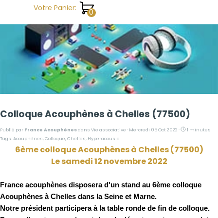
Aller au contenu
Votre Panier:
Colloque Acouphènes à Chelles (77500)
Publié par
France Acouphènes
dans
Vie associative
· Mercredi 05 Oct 2022 ·
1 minutes
Tags:
Acouphènes
,
Colloque
,
Chelles
,
Hyperacousie
6ème colloque Acouphènes à Chelles (77500)
Le samedi 12 novembre 2022
France acouphènes disposera d'un stand au 6ème colloque
Acouphènes à Chelles dans la Seine et Marne.
Notre président participera à la table ronde de fin de colloque.