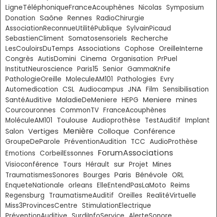
LigneTéléphoniqueFranceAcouphènes
Nicolas
Symposium
Saône
Donation
Rennes
RadioChirurgie
AssociationReconnueUtilitéPublique
SylvainPicaud
SebastienCliment
Somatosensoriels
Recherche
LesCouloirsDuTemps
Associations
Cophose
OreilleInterne
Congrès
AutisDomini
Cinema
Organisation
PrPuel
InstitutNeuroscience
Paris15
Senior
GammaKnife
PathologieOreille
MoleculeAM101
Pathologies
Evry
JNA
Automedication
CSL
Audiocampus
Film
Sensibilisation
Meniere
mines
SantéAuditive
MaladieDeMeniere
HEPG
Courcouronnes
CommonTV
FranceAcouphènes
Toulouse
MoléculeAM101
Audioprothèse
TestAuditif
Implant
Vertiges
Menière
Colloque
Conférence
Salon
GroupeDeParole
PréventionAudition
TCC
AudioProthèse
ForumAssociations
Emotions
CorbeilEssonnes
sur
Visioconférence
Tours
Hérault
Projet
Mines
Paris
Bénévole
TraumatismesSonores
Bourges
ORL
EnqueteNationale
orleans
ElleEntendPasLaMoto
Reims
Regensburg
TraumatismeAuditif
Oreilles
RealitéVirtuelle
Miss3ProvincesCentre
StimulationElectrique
PréventionAuditive
SurdiInfoService
AlerteSonore