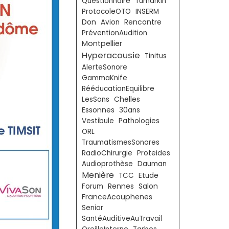
Questionnaire
Tumarkin
ProtocoleOTO
INSERM
Don
Avion
Rencontre
PréventionAudition
Montpellier
Hyperacousie
Tinitus
AlerteSonore
GammaKnife
RééducationEquilibre
Chelles
LesSons
Essonnes
30ans
Vestibule
Pathologies
ORL
TraumatismesSonores
RadioChirurgie
Proteides
Audioprothèse
Dauman
Menière
TCC
Etude
Forum
Rennes
Salon
FranceAcouphenes
Senior
SantéAuditiveAuTravail