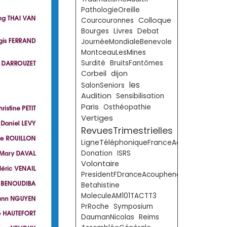
PathologieOreille
Colloque
Courcouronnes
Livres
Bourges
Debat
JournéeMondialeBenevole
MontceauLesMines
Surdité
BruitsFantômes
Corbeil
dijon
les
SalonSeniors
Audition
Sensibilisation
Paris
Osthéopathie
Vertiges
RevuesTrimestrielles
LigneTéléphoniqueFranceAcouphènes
Donation
ISRS
Volontaire
PresidentFDranceAcouphenes
Betahistine
MoleculeAM101TACTT3
PrRoche
Symposium
DaumanNicolas
Reims