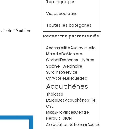
Témoignages
Vie associative
Toutes les catégories
ale de l'Audition
Sauter le bloc Recherche par mots clé
Recherche par mots clés
AccessibilitéAudiovisuelle
MaladieDeMeniere
CorbeilEssonnes
Hyères
Saône
Webinaire
SurdiInfoService
ChrysteleLeHouedec
Acouphènes
Thalasso
EtudeDesAcouphènes
14
CSL
Miss3ProvincesCentre
Hérault
SIOPI
AssociationNationaleAudition