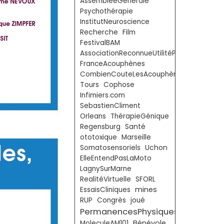
AssembléeGénérale
Psychothérapie
InstitutNeuroscience
Recherche
Film
FestivalBAM
AssociationReconnueUtilitéPublique
FranceAcouphènes
CombienCouteLesAcouphènes
Tours
Cophose
Infimiers.com
SebastienCliment
Orleans
ThérapieGénique
Regensburg
Santé
ototoxique
Marseille
Somatosensoriels
Uchon
ElleEntendPasLaMoto
LagnySurMarne
RealitéVirtuelle
SFORL
mines
EssaisCliniques
RUP
Congrès
joué
PermanencesPhysiques
Bénévole
MoleculeAM101