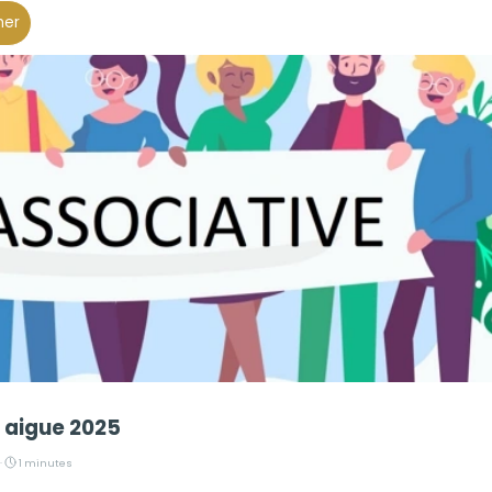
her
 aigue 2025
·
1 minutes