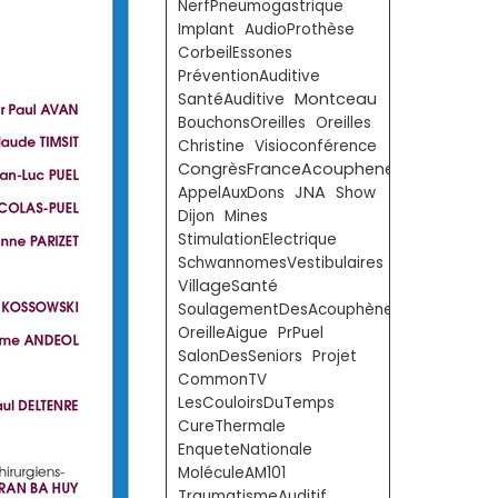
NerfPneumogastrique
Implant
AudioProthèse
CorbeilEssones
PréventionAuditive
Montceau
SantéAuditive
BouchonsOreilles
Oreilles
Christine
Visioconférence
CongrèsFranceAcouphenes
JNA
AppelAuxDons
Show
Dijon
Mines
StimulationElectrique
SchwannomesVestibulaires
VillageSanté
SoulagementDesAcouphènes
OreilleAigue
PrPuel
SalonDesSeniors
Projet
CommonTV
LesCouloirsDuTemps
CureThermale
EnqueteNationale
MoléculeAM101
TraumatismeAuditif