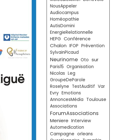
NousAppeler
Audiocampus
Homéopathie
AutisDomini
EnergieRelationnelle
Conférence
HEPG
Chalon
IFOP
Prévention
SylvainPicaud
Neurinome
sur
Oto
Paris15
Organisation
Nicolas
Leg
GroupeDeParole
Roselyne
TestAuditif
Var
Evry
Emotions
Toulouse
AnnoncesMédia
Associations
ForumAssociations
Meniere
Interview
Automedication
Campagne
orleans