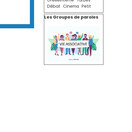
OreilleInterne
Tarbes
Débat
Cinema
Petit
Sauter le bloc Les Groupes de paroles
Les Groupes de paroles