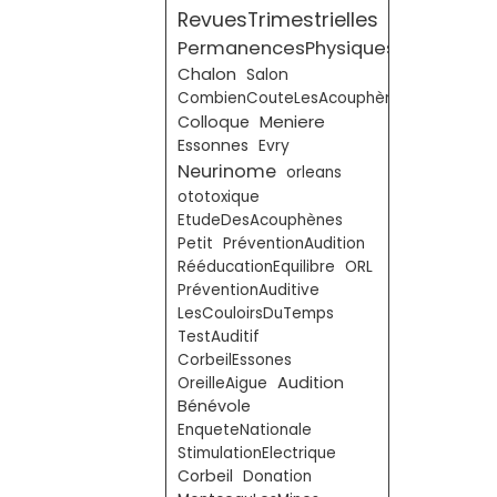
RevuesTrimestrielles
PermanencesPhysiques
Chalon
Salon
CombienCouteLesAcouphènes
Meniere
Colloque
Essonnes
Evry
Neurinome
orleans
ototoxique
EtudeDesAcouphènes
Petit
PréventionAudition
RééducationEquilibre
ORL
PréventionAuditive
LesCouloirsDuTemps
TestAuditif
CorbeilEssones
Audition
OreilleAigue
Bénévole
EnqueteNationale
StimulationElectrique
Corbeil
Donation