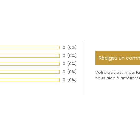
Nombre de votes :
0
Pourcentage des évaluations:
(0%)
Nombre de votes :
0
Pourcentage des évaluations:
(0%)
Nombre de votes :
0
Pourcentage des évaluations:
(0%)
Nombre de votes :
0
Pourcentage des évaluations:
(0%)
Votre avis est importa
nous aide à améliorer
Nombre de votes :
0
Pourcentage des évaluations:
(0%)