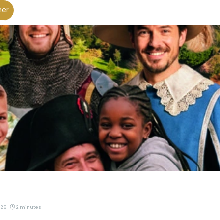
her
026 ·
2 minutes