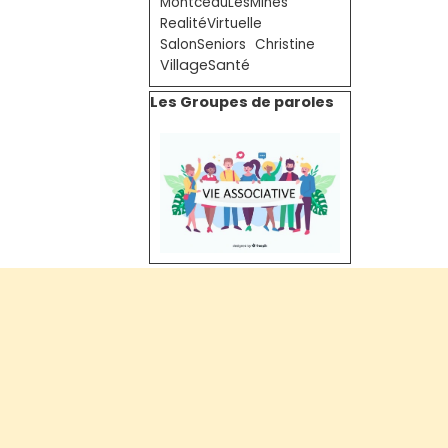
MontceauLesMines
RealitéVirtuelle
SalonSeniors
Christine
VillageSanté
Sauter le bloc Les Groupes de paroles
Les Groupes de paroles