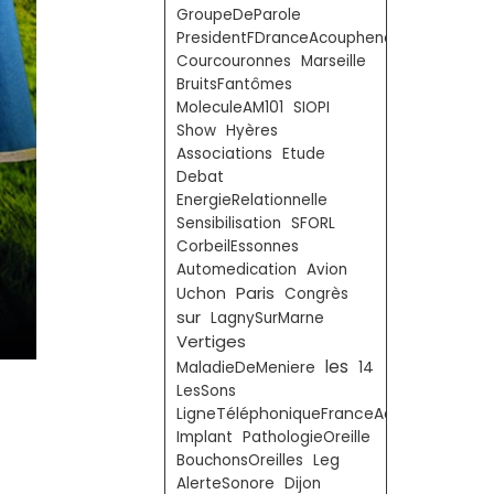
GroupeDeParole
PresidentFDranceAcouphenes
Courcouronnes
Marseille
BruitsFantômes
MoleculeAM101
SIOPI
Show
Hyères
Associations
Etude
Debat
EnergieRelationnelle
Sensibilisation
SFORL
CorbeilEssonnes
Automedication
Avion
Paris
Uchon
Congrès
sur
LagnySurMarne
Vertiges
les
MaladieDeMeniere
14
LesSons
LigneTéléphoniqueFranceAcouphènes
Implant
PathologieOreille
BouchonsOreilles
Leg
AlerteSonore
Dijon