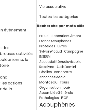
Vie associative
Toutes les catégories
Sauter le bloc Recherche par mots clé
Recherche par mots clés
, un événement
PrPuel
SebastienCliment
FranceAcouphènes
Livres
Proteides
s des
SylvainPicaud
Campagne
breuses activités
INSERM
poléonienne, la
AccessibilitéAudiovisuelle
toire.
Roselyne
AutisDomini
Chelles
Rencontre
tand
AnnoncesMédia
Montceau
Tours
 les actions
Organisation
joué
t de la
AssembléeGénérale
Pathologies
IFOP
Acouphènes