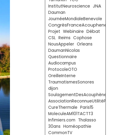
JNA
InstitutNeuroscience
Dauman
JournéeMondialeBenevole
CongrèsFranceAcouphenes
Débat
Projet
Webinaire
CSL
Reims
Cophose
NousAppeler
Orleans
DaumanNicolas
Questionnaire
Audiocampus
ProtocoleOTO
OreilleInterne
TraumatismesSonores
dijon
SoulagementDesAcouphènes
AssociationReconnueUtilitéPublique
CureThermale
Paris15
MoleculeAM101TACTT3
Infimiers.com
Thalasso
30ans
Homéopathie
CommonTV