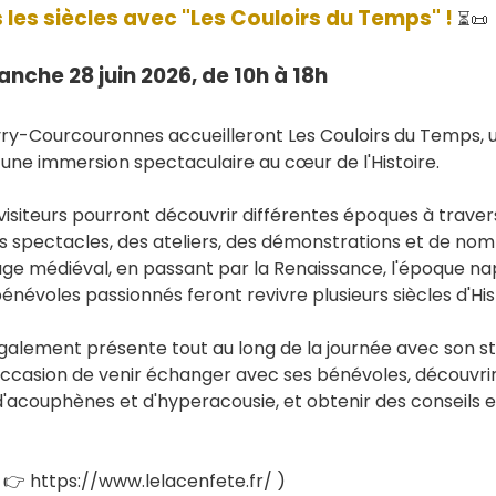
les siècles avec "Les Couloirs du Temps" !
⏳📜
anche 28 juin 2026, de 10h à 18h
 Évry-Courcouronnes accueilleront Les Couloirs du Temps
à une immersion spectaculaire au cœur de l'Histoire.
 visiteurs pourront découvrir différentes époques à traver
 spectacles, des ateliers, des démonstrations et de nom
llage médiéval, en passant par la Renaissance, l'époque na
énévoles passionnés feront revivre plusieurs siècles d'His
galement présente tout au long de la journée avec son s
l'occasion de venir échanger avec ses bénévoles, découvrir
acouphènes et d'hyperacousie, et obtenir des conseils e
re 👉 https://www.lelacenfete.fr/ )