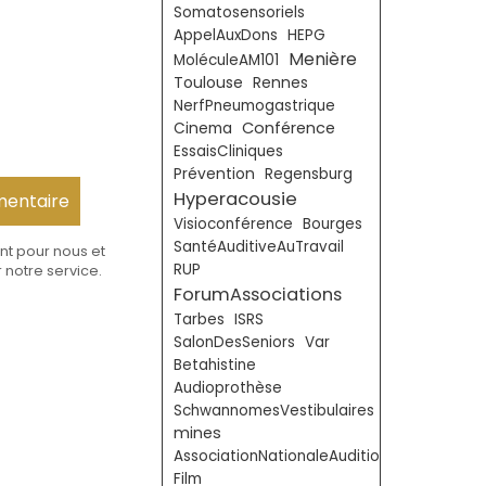
Somatosensoriels
AppelAuxDons
HEPG
Menière
MoléculeAM101
Toulouse
Rennes
NerfPneumogastrique
Conférence
Cinema
EssaisCliniques
Prévention
Regensburg
Hyperacousie
Visioconférence
Bourges
SantéAuditiveAuTravail
nt pour nous et
RUP
 notre service.
ForumAssociations
Tarbes
ISRS
SalonDesSeniors
Var
Betahistine
Audioprothèse
SchwannomesVestibulaires
mines
AssociationNationaleAudition
Film