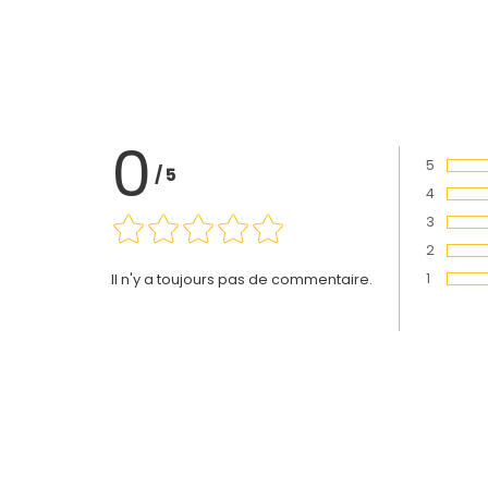
0
5
/
5
Vote :
4
Vote :
3
Vote :
2
Vote :
1
Il n'y a toujours pas de commentaire.
Vote :