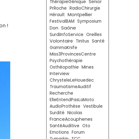
ThérapieGénique
Senior
PrRoche
RadioChirurgie
Montpellier
Hérault
FestivalBAM
Symposium
on !
Saône
Don
SurdiInfoService
Oreilles
Volontaire
Tinitus
Santé
GammaKnife
Miss3ProvincesCentre
Psychothérapie
Osthéopathie
Mines
Interview
ChrysteleLeHouedec
TraumatismeAuditif
Recherche
ElleEntendPasLaMoto
AudioProthèse
Vestibule
Surdité
Nicolas
FranceAcouphenes
SantéAuditive
Oto
Emotions
Forum
Tumarkin
TCC