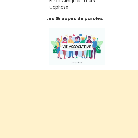
EssaisCliniques
Tours
Cophose
Sauter le bloc Les Groupes de paroles
Les Groupes de paroles