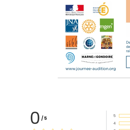
0
5
/
5
Vote :
4
Vote :