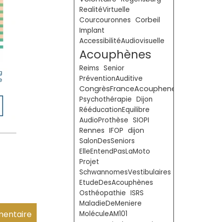
RealitéVirtuelle
Corbeil
Courcouronnes
Implant
AccessibilitéAudiovisuelle
Acouphènes
Reims
Senior
PréventionAuditive
CongrèsFranceAcouphenes
Psychothérapie
Dijon
RééducationEquilibre
AudioProthèse
SIOPI
Rennes
IFOP
dijon
SalonDesSeniors
ElleEntendPasLaMoto
Projet
SchwannomesVestibulaires
EtudeDesAcouphènes
Osthéopathie
ISRS
MaladieDeMeniere
MoléculeAM101