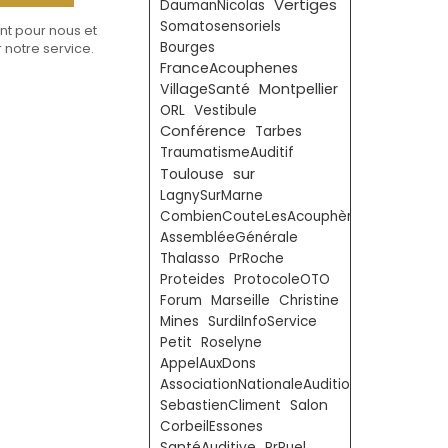
Vertiges
DaumanNicolas
Somatosensoriels
nt pour nous et
Bourges
 notre service.
FranceAcouphenes
VillageSanté
Montpellier
ORL
Vestibule
Conférence
Tarbes
TraumatismeAuditif
sur
Toulouse
LagnySurMarne
CombienCouteLesAcouphènes
AssembléeGénérale
Thalasso
PrRoche
Proteides
ProtocoleOTO
Forum
Marseille
Christine
Mines
SurdiInfoService
Petit
Roselyne
AppelAuxDons
AssociationNationaleAudition
SebastienCliment
Salon
CorbeilEssones
SantéAuditive
PrPuel