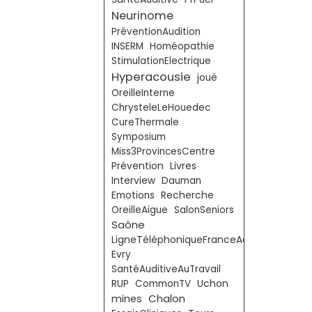
Neurinome
PréventionAudition
INSERM
Homéopathie
StimulationElectrique
Hyperacousie
joué
OreilleInterne
ChrysteleLeHouedec
CureThermale
Symposium
Miss3ProvincesCentre
Livres
Prévention
Interview
Dauman
Emotions
Recherche
OreilleAigue
SalonSeniors
Saône
LigneTéléphoniqueFranceAcouphènes
Evry
SantéAuditiveAuTravail
RUP
CommonTV
Uchon
Chalon
mines