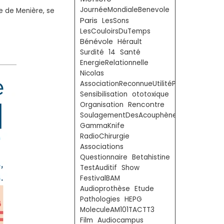
JournéeMondialeBenevole
e de Menière, se
Paris
LesSons
LesCouloirsDuTemps
Bénévole
Hérault
Surdité
14
Santé
EnergieRelationnelle
Nicolas
AssociationReconnueUtilitéPublique
Sensibilisation
ototoxique
Organisation
Rencontre
SoulagementDesAcouphènes
GammaKnife
RadioChirurgie
Associations
Questionnaire
Betahistine
TestAuditif
Show
FestivalBAM
Audioprothèse
Etude
Pathologies
HEPG
MoleculeAM101TACTT3
Film
Audiocampus