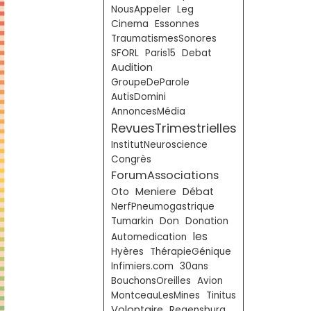
NousAppeler
Leg
Essonnes
Cinema
TraumatismesSonores
SFORL
Paris15
Debat
Audition
GroupeDeParole
AutisDomini
AnnoncesMédia
RevuesTrimestrielles
InstitutNeuroscience
Congrès
ForumAssociations
Meniere
Débat
Oto
NerfPneumogastrique
Don
Tumarkin
Donation
les
Automedication
Hyères
ThérapieGénique
Infimiers.com
30ans
BouchonsOreilles
Avion
MontceauLesMines
Tinitus
Volontaire
Regensburg