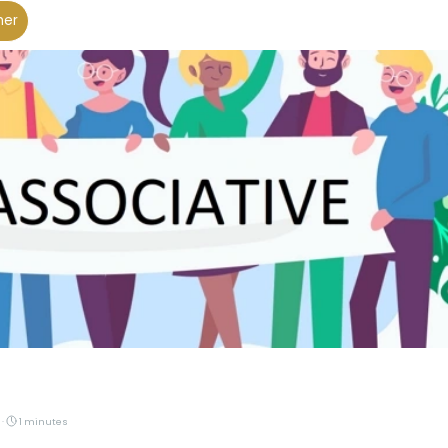
her
 ·
1 minutes