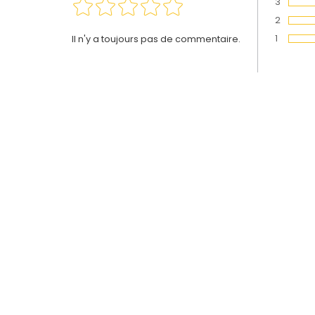
3
Vote :
2
Vote :
1
Il n'y a toujours pas de commentaire.
Vote :