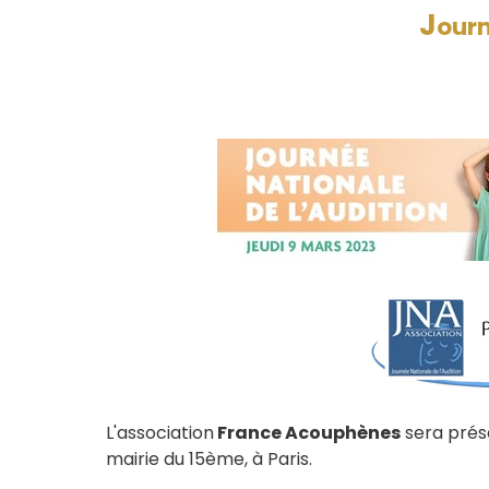
J
our
L'association
France Acouphènes
sera prése
mairie du 15ème, à Paris.