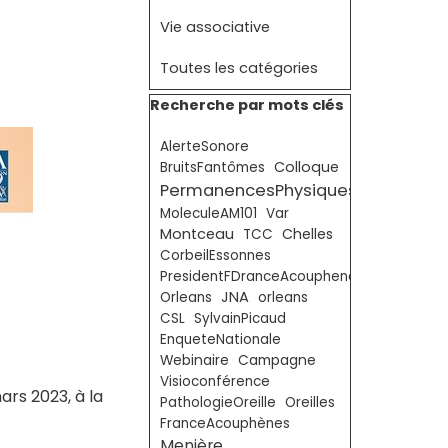
Vie associative
Toutes les catégories
Sauter le bloc Recherche par mots clé
Recherche par mots clés
AlerteSonore
Colloque
BruitsFantômes
PermanencesPhysiques
MoleculeAM101
Var
Montceau
Chelles
TCC
CorbeilEssonnes
PresidentFDranceAcouphenes
JNA
Orleans
orleans
CSL
SylvainPicaud
EnqueteNationale
Webinaire
Campagne
Visioconférence
ars 2023, à la
PathologieOreille
Oreilles
FranceAcouphènes
Menière