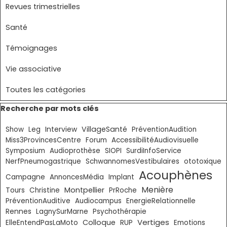
Revues trimestrielles
Santé
Témoignages
Vie associative
Toutes les catégories
Sauter le bloc Recherche par mots clés
Recherche par mots clés
VillageSanté
Show
Leg
Interview
PréventionAudition
Miss3ProvincesCentre
Forum
AccessibilitéAudiovisuelle
Symposium
Audioprothèse
SIOPI
SurdiInfoService
NerfPneumogastrique
SchwannomesVestibulaires
ototoxique
Acouphènes
Campagne
AnnoncesMédia
Implant
Menière
Montpellier
Tours
Christine
PrRoche
PréventionAuditive
Audiocampus
EnergieRelationnelle
Rennes
LagnySurMarne
Psychothérapie
Vertiges
Colloque
ElleEntendPasLaMoto
RUP
Emotions