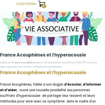
Aller au contenu
Votre Panier:
France Acouphènes et l'hyperacousie
Publié par
France Acouphènes
dans
Vie associative
· Jeudi 27 Oct 2022 ·
1 minutes
Tags:
Hyperacousie
,
Chelles
,
Colloque
,
GroupeDeParole
France Acouphènes et l'hyperacousie
France Acouphènes, fidèle à son slogan
d'écouter, d'informer
et d'aider
, ouvre une nouvelle possibilité aux personnes
souffrant d'hyperacousie de partager leur ressenti et leurs
méthodes pour vivre avec ce symptôme dans le cadre d'un