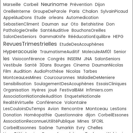
Neurinome
Corbeil
Marseille
Prévention
Dijon
Paris
Chalon
OreilleInterne
GroupeDeParole
SylvainPicaud
AppelAuxDons
Etude
orleans
Automedication
sur
Don
SebastienCliment
Dauman
Oto
Betahistine
PathologieOreille
SantéAuditive
BouchonsOreilles
SalonDesSeniors
GammaKnife
RééducationEquilibre
HEPG
RevuesTrimestrielles
EtudeDesAcouphènes
Hyperacousie
TraumatismeAuditif
MoleculeAM101
Senior
les
JNA
Visioconférence
Congrès
INSERM
SalonSeniors
Vestibule
Santé
30ans
Bourges
Cinema
DaumanNicolas
Audition
Film
AudioProthèse
Nicolas
Tarbes
MontceauLesMines
Courcouronnes
MaladieDeMeniere
Sensibilisation
SoulagementDesAcouphènes
EssaisCliniques
Organisation
Hyères
joué
FestivalBAM
Infimiers.com
AssociationNationaleAudition
EnqueteNationale
Conférence
Volontaire
RealitéVirtuelle
Montceau
LesCouloirsDuTemps
Avion
Rencontre
LesSons
Donation
Homéopathie
Questionnaire
dijon
CorbeilEssones
AssociationReconnueUtilitéPublique
Mines
SFORL
Saône
Chelles
CorbeilEssonnes
Tumarkin
Evry