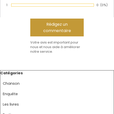
Vote :
1
Nombre de
0
Pourcen
(0%)
Vote :
Votre avis est important pour
nous et nous aide à améliorer
notre service.
Sauter le bloc Catégories
Catégories
Chanson
Enquête
Les livres