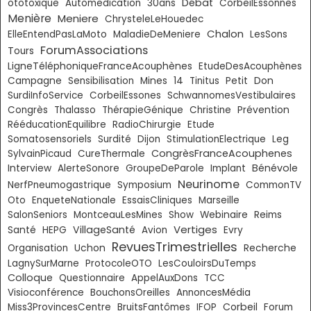
Débat
ototoxique
Automedication
30ans
CorbeilEssonnes
Menière
Meniere
ChrysteleLeHouedec
Chalon
ElleEntendPasLaMoto
MaladieDeMeniere
LesSons
ForumAssociations
Tours
LigneTéléphoniqueFranceAcouphènes
EtudeDesAcouphènes
Don
Campagne
Sensibilisation
Mines
14
Tinitus
Petit
SurdiInfoService
CorbeilEssones
SchwannomesVestibulaires
Congrès
Thalasso
ThérapieGénique
Christine
Prévention
RééducationEquilibre
RadioChirurgie
Etude
Somatosensoriels
Surdité
Dijon
StimulationElectrique
Leg
CongrèsFranceAcouphenes
SylvainPicaud
CureThermale
Bénévole
Interview
AlerteSonore
GroupeDeParole
Implant
Neurinome
NerfPneumogastrique
Symposium
CommonTV
Oto
EnqueteNationale
EssaisCliniques
Marseille
SalonSeniors
MontceauLesMines
Show
Webinaire
Reims
Vertiges
VillageSanté
Santé
HEPG
Avion
Evry
RevuesTrimestrielles
Organisation
Uchon
Recherche
LagnySurMarne
ProtocoleOTO
LesCouloirsDuTemps
Colloque
Questionnaire
AppelAuxDons
TCC
Visioconférence
BouchonsOreilles
AnnoncesMédia
Corbeil
Miss3ProvincesCentre
BruitsFantômes
IFOP
Forum