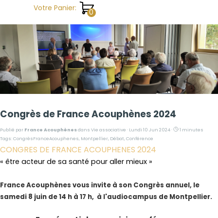
Aller au contenu
Votre Panier:
Congrès de France Acouphènes 2024
Publié par
France Acouphènes
dans
Vie associative
· Lundi 10 Jun 2024 ·
1 minutes
Tags:
CongrèsFranceAcouphenes
,
Montpellier
,
Débat
,
Conférence
CONGRES DE FRANCE ACOUPHENES 2024
« être acteur de sa santé pour aller mieux »
France Acouphènes vous invite à son
Congrès annuel, le
samedi 8 juin de 14 h à 17 h, à
l'audiocampus de Montpellier.