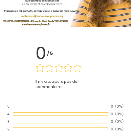
0
/
5
Il n'y a toujours pas de
commentaire.
5
Nombre de
0
Pourcen
(0%)
Vote :
4
Nombre de
0
Pourcen
(0%)
Vote :
3
Nombre de
0
Pourcen
(0%)
Vote :
2
Nombre de
0
Pourcen
(0%)