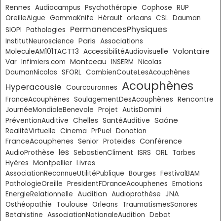
Rennes
Audiocampus
Psychothérapie
Cophose
RUP
OreilleAigue
GammaKnife
Hérault
orleans
CSL
Dauman
PermanencesPhysiques
SIOPI
Pathologies
Paris
InstitutNeuroscience
Associations
Volontaire
MoleculeAM101TACTT3
AccessibilitéAudiovisuelle
Montceau
Var
Infimiers.com
INSERM
Nicolas
DaumanNicolas
SFORL
CombienCouteLesAcouphènes
Acouphènes
Hyperacousie
Courcouronnes
FranceAcouphènes
SoulagementDesAcouphènes
Rencontre
JournéeMondialeBenevole
Projet
AutisDomini
Saône
Chelles
PréventionAuditive
SantéAuditive
RealitéVirtuelle
Cinema
PrPuel
Donation
FranceAcouphenes
Conférence
Senior
Proteides
les
AudioProthèse
SebastienCliment
ISRS
ORL
Tarbes
Montpellier
Livres
Hyères
AssociationReconnueUtilitéPublique
Bourges
FestivalBAM
PathologieOreille
PresidentFDranceAcouphenes
Emotions
Audition
JNA
EnergieRelationnelle
Audioprothèse
Toulouse
Osthéopathie
Orleans
TraumatismesSonores
Betahistine
AssociationNationaleAudition
Debat