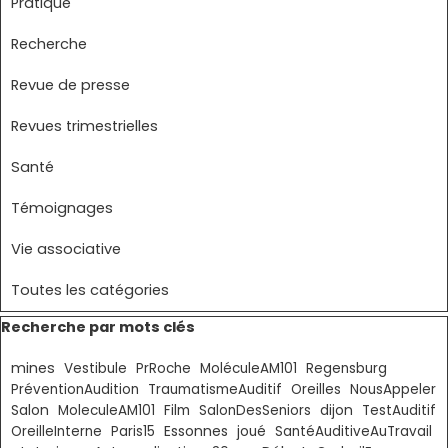
Pratique
Recherche
Revue de presse
Revues trimestrielles
Santé
Témoignages
Vie associative
Toutes les catégories
Sauter le bloc Recherche par mots clés
Recherche par mots clés
mines
Vestibule
PrRoche
MoléculeAM101
Regensburg
PréventionAudition
TraumatismeAuditif
Oreilles
NousAppeler
Salon
MoleculeAM101
Film
SalonDesSeniors
dijon
TestAuditif
Essonnes
OreilleInterne
Paris15
joué
SantéAuditiveAuTravail