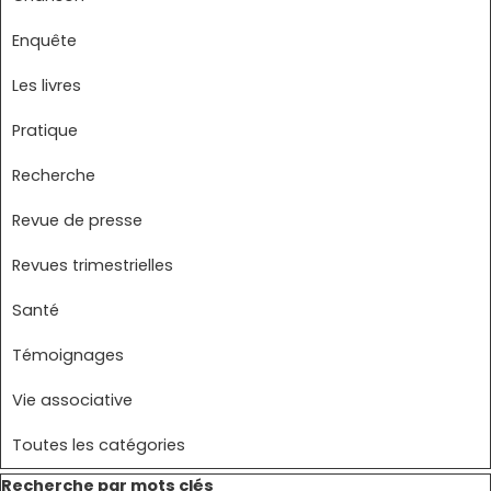
Enquête
Les livres
Pratique
Recherche
Revue de presse
Revues trimestrielles
Santé
Témoignages
Vie associative
Toutes les catégories
Sauter le bloc Recherche par mots clés
Recherche par mots clés