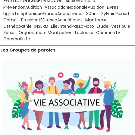
PermanencesPhysiques
AudioProthèse
Livres
PréventionAudition
AssociationNationaleAudition
LigneTéléphoniqueFranceAcouphènes
30ans
SylvainPicaud
Corbeil
Montceau
PresidentFDranceAcouphenes
Osthéopathie
INSERM
ElleEntendPasLaMoto
Etude
Vestibule
Montpellier
Toulouse
Senior
Organisation
CommonTV
GammaKnife
Sauter le bloc Les Groupes de paroles
Les Groupes de paroles