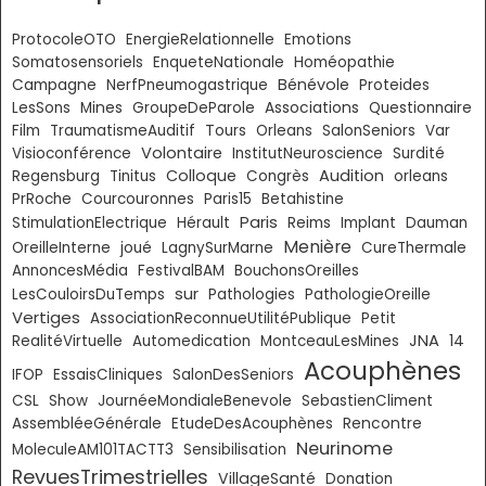
ProtocoleOTO
EnergieRelationnelle
Emotions
Somatosensoriels
EnqueteNationale
Homéopathie
Bénévole
Campagne
NerfPneumogastrique
Proteides
LesSons
Mines
GroupeDeParole
Associations
Questionnaire
Film
TraumatismeAuditif
Tours
Orleans
SalonSeniors
Var
Volontaire
Visioconférence
InstitutNeuroscience
Surdité
Colloque
Audition
Regensburg
Tinitus
Congrès
orleans
PrRoche
Courcouronnes
Paris15
Betahistine
Paris
StimulationElectrique
Hérault
Reims
Implant
Dauman
Menière
OreilleInterne
joué
LagnySurMarne
CureThermale
AnnoncesMédia
FestivalBAM
BouchonsOreilles
sur
LesCouloirsDuTemps
Pathologies
PathologieOreille
Vertiges
AssociationReconnueUtilitéPublique
Petit
JNA
RealitéVirtuelle
Automedication
MontceauLesMines
14
Acouphènes
IFOP
EssaisCliniques
SalonDesSeniors
CSL
Show
JournéeMondialeBenevole
SebastienCliment
AssembléeGénérale
EtudeDesAcouphènes
Rencontre
Neurinome
MoleculeAM101TACTT3
Sensibilisation
RevuesTrimestrielles
VillageSanté
Donation