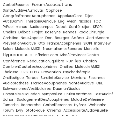
ForumAssociations
CorbeilEssones
SantéAuditiveAuTravail
Cophose
CongrèsFranceAcouphenes
AppelAuxDons
Dijon
AutisDomini
ThérapieGénique
Leg
Avion
Nicolas
TCC
mines
PrPuel
Audiocampus
Debat
Santé
dijon
SFORL
Chelles
Débat
Projet
Roselyne
Rennes
RadioChirurgie
Saône
Don
Christine
NousAppeler
Bourges
AlerteSonore
PréventionAuditive
Oto
FranceAcouphènes
SIOPI
Interview
Salon
MoleculeAM101
TraumatismesSonores
Marseille
Hyperacousie
Infimiers.com
Miss3ProvincesCentre
les
Chalon
Conférence
RééducationEquilibre
RUP
CombienCouteLesAcouphènes
Oreilles
MoléculeAM101
Thalasso
ISRS
HEPG
Prévention
Psychothérapie
Meniere
Essonnes
OreilleAigue
Tarbes
SurdiInfoService
FranceAcouphenes
Audioprothèse
SantéAuditive
ORL
SchwannomesVestibulaires
DaumanNicolas
ChrysteleLeHouedec
Symposium
BruitsFantômes
TestAuditif
Uchon
SoulagementDesAcouphènes
MaladieDeMeniere
Tumarkin
Recherche
CorbeilEssonnes
Hyères
Webinaire
Forum
Evry
ototoxique
Cinema
AccessibilitéAudiovisuelle