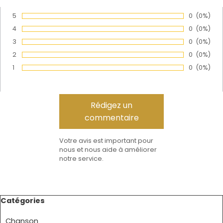
5
Nombre de
0
Pourcen
(0%)
Vote :
4
Nombre de
0
Pourcen
(0%)
Vote :
3
Nombre de
0
Pourcen
(0%)
Vote :
2
Nombre de
0
Pourcen
(0%)
Vote :
1
Nombre de
0
Pourcen
(0%)
Vote :
Votre avis est important pour
nous et nous aide à améliorer
notre service.
Sauter le bloc Catégories
Catégories
Chanson