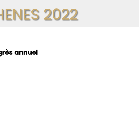
ENES 2022
"
grès annuel