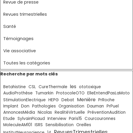
Revue de presse
Revues trimestrielles
Santé
Témoignages
Vie associative
Toutes les catégories
Sauter le bloc Recherche par mots clés
Recherche par mots clés
les
Betahistine
CSL
CureThermale
ototoxique
AudioProthèse
Tumarkin
ProtocoleOTO
ElleEntendPasLaMoto
Menière
StimulationElectrique
HEPG
Debat
PrRoche
Don
Implant
Pathologies
Organisation
Dauman
PrPuel
AnnoncesMédia
Nicolas
RealitéVirtuelle
PréventionAudition
Etude
SylvainPicaud
Interview
Paris15
Courcouronnes
MoleculeAM101
ISRS
Sensibilisation
Oreilles
RevuesTrimestrielles
InstitutNeuroscience
14