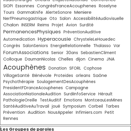
Essonnes
CongrèsFranceAcouphenes
SIOPI
Roselyne
Meniere
Tours
GammaKnife
AlerteSonore
NerfPneumogastrique
Oto
Salon
AccessibilitéAudiovisuelle
Chalon
INSERM
Reims
Projet
Avion
Surdité
PermanencesPhysiques
PréventionAuditive
Hyperacousie
Automedication
ChrysteleLeHouedec
Congrès
SalonSeniors
EnergieRelationnelle
Thalasso
Var
ForumAssociations
Senior
30ans
SebastienCliment
Colloque
Chelles
JNA
DaumanNicolas
dijon
Cinema
Acouphènes
Donation
SFORL
Cophose
Saône
VillageSanté
Bénévole
Proteides
orleans
Psychothérapie
SoulagementDesAcouphènes
PresidentFDranceAcouphenes
Campagne
AssociationNationaleAudition
SurdiInfoService
Hérault
PathologieOreille
TestAuditif
Emotions
MontceauLesMines
Corbeil
SantéAuditiveAuTravail
joué
Symposium
Tarbes
Audition
Prévention
NousAppeler
Infimiers.com
Petit
Rennes
Sauter le bloc Les Groupes de paroles
Les Groupes de paroles