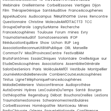
Vertiges
Webinaire
OreilleInterne
CorbeilEssones
Dijon
FranceAcouphenes
Film
ThérapieGénique
SantéAuditive
Neurinome
Livres
AppelAuxDons
Audiocampus
Rencontre
Questionnaire
Christine
MoleculeAM101TACTT3
TCC
GroupeDeParole
LagnySurMarne
Recherche
Toulouse
mines
FranceAcouphènes
Forum
Evry
TraumatismeAuditif
Somatosensoriels
IFOP
RééducationEquilibre
Show
Uchon
RUP
Leg
AssociationReconnueUtilitéPublique
ORL
Marseille
CommonTV
Miss3ProvincesCentre
FestivalBAM
sur
Volontaire
BruitsFantômes
EssaisCliniques
OreilleAigue
EtudeDesAcouphènes
Associations
AssembléeGénérale
Paris
Montpellier
SalonDesSeniors
MoléculeAM101
Vestibule
JournéeMondialeBenevole
CombienCouteLesAcouphènes
Tinitus
LigneTéléphoniqueFranceAcouphènes
MaladieDeMeniere
Visioconférence
Audioprothèse
AutisDomini
Hyères
LesCouloirsDuTemps
Santé
Bourges
Débat
Osthéopathie
Regensburg
BouchonsOreilles
LesSons
TraumatismesSonores
SchwannomesVestibulaires
Montceau
CorbeilEssonnes
Homéopathie
Mines
Conférence
RadioChirurgie
Orleans
EnqueteNationale