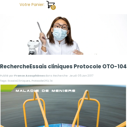
Aller au contenu
Votre Panier:
RechercheEssais cliniques Protocole OTO-104
Publié par
France Acouphènes
dans
Recherche
· Jeudi 05 Jan 2017
Tags:
EssaisCliniques
,
ProtocoleOTO
,
14