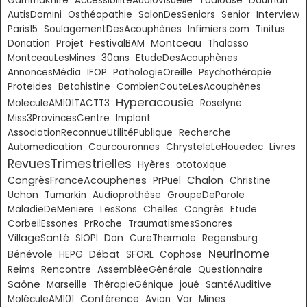
GammaKnife
AccessibilitéAudiovisuelle
Dauman
AutisDomini
Osthéopathie
SalonDesSeniors
Senior
Interview
Paris15
SoulagementDesAcouphènes
Infimiers.com
Tinitus
Montceau
Donation
Projet
FestivalBAM
Thalasso
MontceauLesMines
30ans
EtudeDesAcouphènes
AnnoncesMédia
IFOP
PathologieOreille
Psychothérapie
Proteides
Betahistine
CombienCouteLesAcouphènes
Hyperacousie
MoleculeAM101TACTT3
Roselyne
Miss3ProvincesCentre
Implant
AssociationReconnueUtilitéPublique
Recherche
Livres
Automedication
Courcouronnes
ChrysteleLeHouedec
RevuesTrimestrielles
Hyères
ototoxique
Chalon
CongrèsFranceAcouphenes
PrPuel
Christine
Uchon
Tumarkin
Audioprothèse
GroupeDeParole
Chelles
MaladieDeMeniere
LesSons
Congrès
Etude
CorbeilEssones
PrRoche
TraumatismesSonores
VillageSanté
Don
SIOPI
CureThermale
Regensburg
Neurinome
Bénévole
Débat
HEPG
SFORL
Cophose
Reims
Rencontre
AssembléeGénérale
Questionnaire
Saône
Marseille
ThérapieGénique
joué
SantéAuditive
Conférence
MoléculeAM101
Avion
Var
Mines