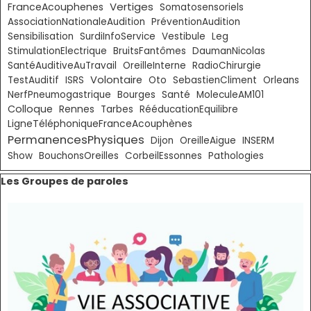
Vertiges
FranceAcouphenes
Somatosensoriels
AssociationNationaleAudition
PréventionAudition
Sensibilisation
SurdiInfoService
Vestibule
Leg
StimulationElectrique
BruitsFantômes
DaumanNicolas
SantéAuditiveAuTravail
OreilleInterne
RadioChirurgie
Volontaire
TestAuditif
ISRS
Oto
SebastienCliment
Orleans
NerfPneumogastrique
Bourges
Santé
MoleculeAM101
Colloque
Rennes
Tarbes
RééducationEquilibre
LigneTéléphoniqueFranceAcouphènes
PermanencesPhysiques
Dijon
OreilleAigue
INSERM
Show
BouchonsOreilles
CorbeilEssonnes
Pathologies
Sauter le bloc Les Groupes de paroles
Les Groupes de paroles