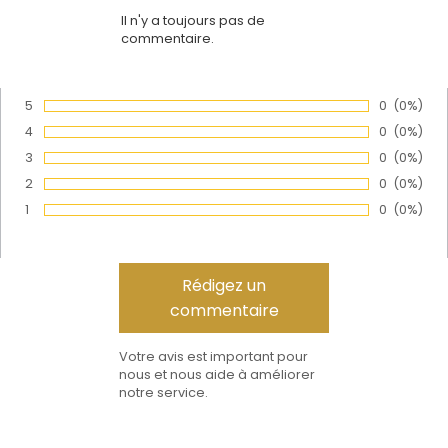
Il n'y a toujours pas de
commentaire.
5
Nombre de
0
Pourcen
(0%)
Vote :
4
Nombre de
0
Pourcen
(0%)
Vote :
3
Nombre de
0
Pourcen
(0%)
Vote :
2
Nombre de
0
Pourcen
(0%)
Vote :
1
Nombre de
0
Pourcen
(0%)
Vote :
Votre avis est important pour
nous et nous aide à améliorer
notre service.