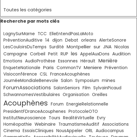
Toutes les catégories
Sauter le bloc Recherche par mots clés
Recherche par mots clés
LagnySurMarne
TCC
ElleEntendPasLaMoto
PréventionAuditive
14
dijon
Debat
orleans
AlerteSonore
sur
Montpellier
JNA
LesCouloirsDuTemps
Surdité
Nicolas
les
Corbeil
Audition
Campagne
Petit
RUP
AppelAuxDons
Menière
Essonnes
Emotions
AudioProthèse
Hérault
Paris
Meniere
EnqueteNationale
CommonTV
Prévention
Visioconférence
CSL
FranceAcouphènes
mines
JournéeMondialeBenevole
Salon
Symposium
ForumAssociations
SalonSeniors
Film
SylvainPicaud
SchwannomesVestibulaires
Organisation
Oreilles
Acouphènes
Forum
EnergieRelationnelle
PresidentFDranceAcouphenes
ProtocoleOTO
InstitutNeuroscience
Tours
RealitéVirtuelle
Evry
Homéopathie
Webinaire
TraumatismeAuditif
Associations
Cinema
EssaisCliniques
NousAppeler
ORL
Audiocampus
Toulouse