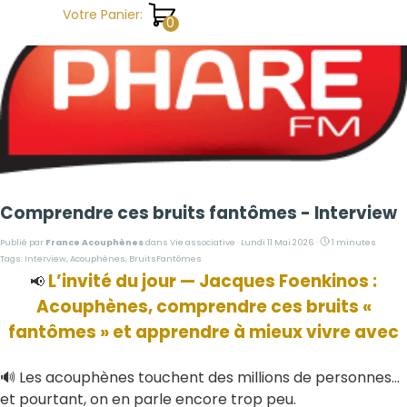
Aller au contenu
Votre Panier:
Comprendre ces bruits fantômes - Interview
Publié par
France Acouphènes
dans
Vie associative
· Lundi 11 Mai 2026 ·
1 minutes
Tags:
Interview
,
Acouphènes
,
BruitsFantômes
L’invité du jour — Jacques Foenkinos :
📢
Acouphènes, comprendre ces bruits «
fantômes » et apprendre à mieux vivre avec
🔊 Les acouphènes touchent des millions de personnes…
et pourtant, on en parle encore trop peu.